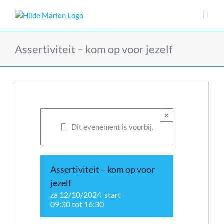
Skip
to
content
Assertiviteit – kom op voor jezelf
×
Dit evenement is voorbij.
Assertiviteit – kom op voor
jezelf
za 12/10/2024 start
09:30
tot
16:30