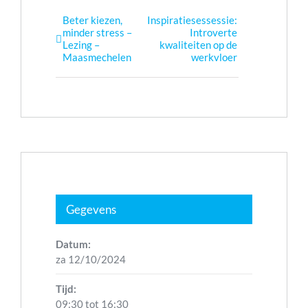
Beter kiezen,
Inspiratiesessessie:
Evenement
minder stress –
Introverte
Navigatie
Lezing –
kwaliteiten op de
Maasmechelen
werkvloer
Gegevens
Datum:
za 12/10/2024
Tijd:
09:30 tot 16:30