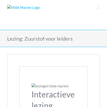
Skip
to
content
Lezing: Zuurstof voor leiders
Interactieve
lezing