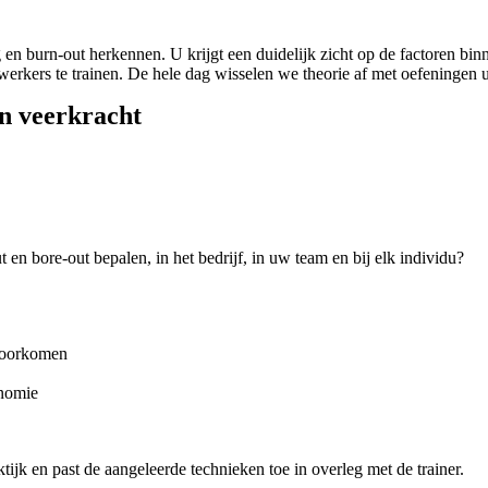
ng en burn-out herkennen. U krijgt een duidelijk zicht op de factoren b
ers te trainen. De hele dag wisselen we theorie af met oefeningen ui
n veerkracht
 en bore-out bepalen, in het bedrijf, in uw team en bij elk individu?
 voorkomen
onomie
tijk en past de aangeleerde technieken toe in overleg met de trainer.