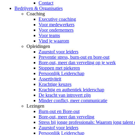
Contact
Bedrijven & Organisaties
Coaching
Executive coaching
Voor medewerkers
Voor ondernemers
Voor teams
Vind je waarom
Opleidingen
Zuurstof voor leiders
Preventie stress, burn-out en bore-out
Bore-out, meer dan verveling op je werk
Stoppen met piekeren
Persoonlijk Leiderschap
Assertiviteit
Krachtige keuzes
Krachtig en authentiek leiderschap
De kracht van introvert zijn
Minder conflict, meer communicatie
Lezingen
Burn-out en Bore-out
Bore-out, meer dan verveling
Stress bij jonge professionals: Waarom jong talent
Zuurstof voor leiders
Persoonlijk Leiderschap