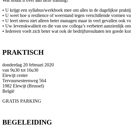
Wat houdt u over aan deze training?
• U krijgt een syllabus/werkboek mee om alles in de dagelijkse praktij
• U weet hoe u resilience of weerstand tegen verschillende vormen v
• U leert stress niet alleen beter managen maar in veel gevallen ook 
• Uw levenskwaliteit en die van uw collega’s verbetert aanzienlijk omd
• Iedereen voelt zich beter wat ook de bedrijfsresultaten ten goede ko
PRAKTISCH
donderdag 20 februari 2020
van 9u30 tot 16u30
Elewijt center
Tervuursesteenweg 564
1982 Elewijt (Brussel)
België
GRATIS PARKING
BEGELEIDING