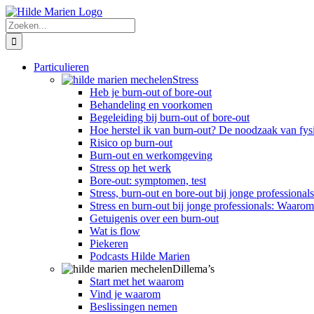
Skip
to
Zoeken...
content
Particulieren
Stress
Heb je burn-out of bore-out
Behandeling en voorkomen
Begeleiding bij burn-out of bore-out
Hoe herstel ik van burn-out? De noodzaak van fysi
Risico op burn-out
Burn-out en werkomgeving
Stress op het werk
Bore-out: symptomen, test
Stress, burn-out en bore-out bij jonge professiona
Stress en burn-out bij jonge professionals: Waarom 
Getuigenis over een burn-out
Wat is flow
Piekeren
Podcasts Hilde Marien
Dillema’s
Start met het waarom
Vind je waarom
Beslissingen nemen