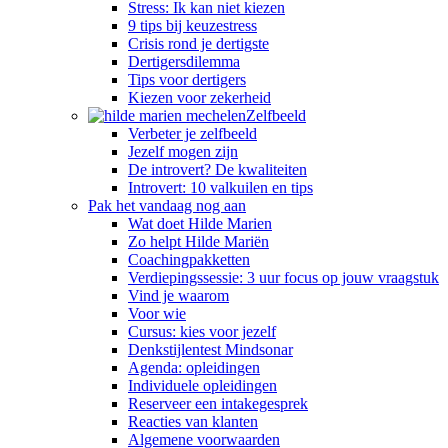
Stress: Ik kan niet kiezen
9 tips bij keuzestress
Crisis rond je dertigste
Dertigersdilemma
Tips voor dertigers
Kiezen voor zekerheid
Zelfbeeld
Verbeter je zelfbeeld
Jezelf mogen zijn
De introvert? De kwaliteiten
Introvert: 10 valkuilen en tips
Pak het vandaag nog aan
Wat doet Hilde Marien
Zo helpt Hilde Mariën
Coachingpakketten
Verdiepingssessie: 3 uur focus op jouw vraagstuk
Vind je waarom
Voor wie
Cursus: kies voor jezelf
Denkstijlentest Mindsonar
Agenda: opleidingen
Individuele opleidingen
Reserveer een intakegesprek
Reacties van klanten
Algemene voorwaarden