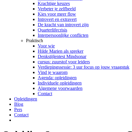
Krachtige keuzes
Verbeter je zelfbeeld
Kies voor meer flow
Introvert en extravert
De kracht van introvert zijn
Quarterlifecrisis
Interpersoonlijke conflicten
Praktisch
Voor wie
Hilde Marien als spreker
Denkstijlentest Mindsonar
cursus: zuurstof voor leiders
Verdiepingssessie: 3 uur focus op jouw vraagstuk
Vind je waarom
Agenda: opleidingen
Individuele opleidingen
Algemene voorwaarden
Contact
Opleidingen
Blog
Pers
Contact