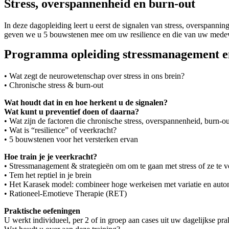
Stress, overspannenheid en burn-out
In deze dagopleiding leert u eerst de signalen van stress, overspanni
geven we u 5 bouwstenen mee om uw resilience en die van uw medewerk
Programma opleiding stressmanagement e
• Wat zegt de neurowetenschap over stress in ons brein?
• Chronische stress & burn-out
Wat houdt dat in en hoe herkent u de signalen?
Wat kunt u preventief doen of daarna?
• Wat zijn de factoren die chronische stress, overspannenheid, burn-out
• Wat is “resilience” of veerkracht?
• 5 bouwstenen voor het versterken ervan
Hoe train je je veerkracht?
• Stressmanagement & strategieën om om te gaan met stress of ze te
• Tem het reptiel in je brein
• Het Karasek model: combineer hoge werkeisen met variatie en aut
• Rationeel-Emotieve Therapie (RET)
Praktische oefeningen
U werkt individueel, per 2 of in groep aan cases uit uw dagelijkse prak