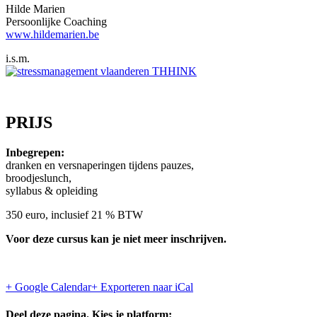
Hilde Marien
Persoonlijke Coaching
www.hildemarien.be
i.s.m.
PRIJS
Inbegrepen:
dranken en versnaperingen tijdens pauzes,
broodjeslunch,
syllabus & opleiding
350 euro, inclusief 21 % BTW
Voor deze cursus kan je niet meer inschrijven.
+ Google Calendar
+ Exporteren naar iCal
Deel deze pagina. Kies je platform: