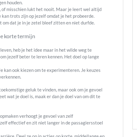
egen houden.
 of misschien lukt het nooit. Maar je leert wel altijd
je kan trots zijn op jezelf omdat je het probeerde.
 om dat je in je zetel bleef zitten en niet durfde.
e korte termijn
 leven, heb je het idee maar in het wilde weg te
om jezelf beter te leren kennen. Het doel op lange
 Je kan ook kiezen om te experimenteren. Je keuzes
e verkennen.
e toekomstige geluk te vinden, maar ook om je gevoel
et wat je doel is, maak er dan je doel van om dit te
n opmaken verhoogt je gevoel van zelf
lf effectief en zit niet langer in de passagiersstoel
carrière. Deel ze op in acties op korte, middellange en