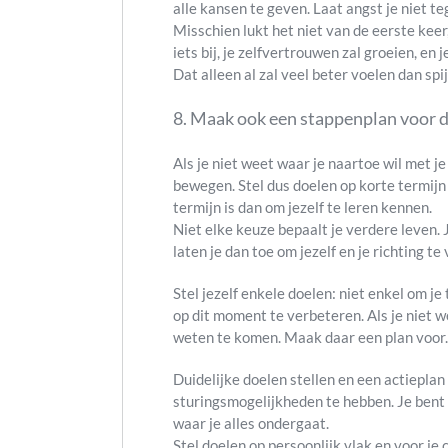
alle kansen te geven. Laat angst je niet t
Misschien lukt het niet van de eerste keer,
iets bij, je zelfvertrouwen zal groeien, en 
Dat alleen al zal veel beter voelen dan spijt
8. Maak ook een stappenplan voor d
Als je niet weet waar je naartoe wil met je
bewegen. Stel dus doelen op korte termijn 
termijn is dan om jezelf te leren kennen.
Niet elke keuze bepaalt je verdere leven.
laten je dan toe om jezelf en je richting t
Stel jezelf enkele doelen: niet enkel om j
op dit moment te verbeteren. Als je niet we
weten te komen. Maak daar een plan voor.
Duidelijke doelen stellen en een actiepla
sturingsmogelijkheden te hebben. Je bent ze
waar je alles ondergaat.
Stel doelen op persoonlijk vlak en voor je 