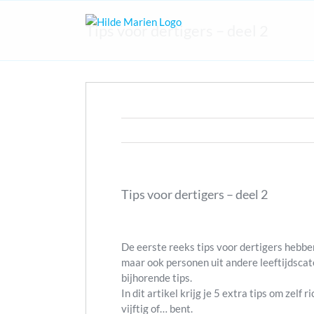
Skip
to
Tips voor dertigers – deel 2
content
Tips voor dertigers – deel 2
De eerste reeks tips voor dertigers hebben
maar ook personen uit andere leeftijdsca
bijhorende tips.
In dit artikel krijg je 5 extra tips om zelf 
vijftig of… bent.