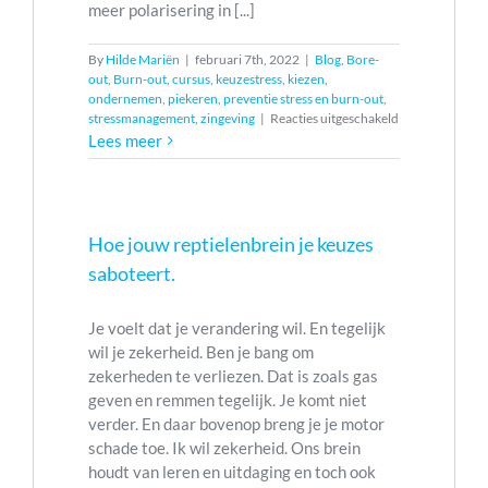
meer polarisering in [...]
By
Hilde Mariën
|
februari 7th, 2022
|
Blog
,
Bore-
out
,
Burn-out
,
cursus
,
keuzestress
,
kiezen
,
ondernemen
,
piekeren
,
preventie stress en burn-out
,
voor
stressmanagement
,
zingeving
|
Reacties uitgeschakeld
Weg
Lees meer
met
de
worklifebalans,
kies
voor
Hoe jouw reptielenbrein je keuzes
life-
saboteert.
work-
integration
Je voelt dat je verandering wil. En tegelijk
wil je zekerheid. Ben je bang om
zekerheden te verliezen. Dat is zoals gas
geven en remmen tegelijk. Je komt niet
verder. En daar bovenop breng je je motor
schade toe. Ik wil zekerheid. Ons brein
houdt van leren en uitdaging en toch ook