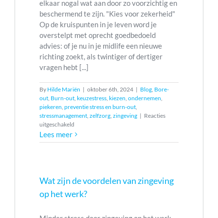
elkaar nogal wat aan door zo voorzichtig en
beschermend te zijn. "Kies voor zekerheid"
Op de kruispunten in je leven word je
overstelpt met oprecht goedbedoeld
advies: of je nu in je midlife een nieuwe
richting zoekt, als twintiger of dertiger
vragen hebt [...]
By
Hilde Mariën
|
oktober 6th, 2024
|
Blog
,
Bore-
out
,
Burn-out
,
keuzestress
,
kiezen
,
ondernemen
,
piekeren
,
preventie stress en burn-out
,
stressmanagement
,
zelfzorg
,
zingeving
|
Reacties
voor
uitgeschakeld
De
Lees meer
gouden
kooi:
Hoe
het
vermijden
Wat zijn de voordelen van zingeving
van
op het werk?
risico’s
je
stress