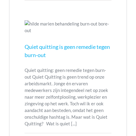
waarom
te
weinig
ie tegen
zelfkennis
de
rsus
reden
piekeren
van
ut
jouw
Quiet quitting is geen remedie tegen
ing
stress
burn-out
is.
Quiet quitting: geen remedie tegen burn-
out Quiet Quitting is geen trend op onze
arbeidsmarkt. Jonge én ervaren
medewerkers zijn integendeel net op zoek
naar meer zelfontplooiing, werkplezier en
zingeving op het werk. Toch wil ik er ook
aandacht aan besteden, omdat het geen
onschuldige hashtag is. Maar wat is Quiet
Quitting? Wat is quiet [...]