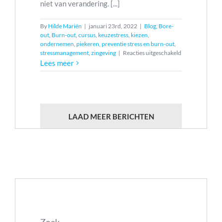
niet van verandering. [...]
By
Hilde Mariën
|
januari 23rd, 2022
|
Blog
,
Bore-
out
,
Burn-out
,
cursus
,
keuzestress
,
kiezen
,
ondernemen
,
piekeren
,
preventie stress en burn-out
,
voor
stressmanagement
,
zingeving
|
Reacties uitgeschakeld
Hoe
Lees meer
jouw
reptielenbrein
je
keuzes
saboteert.
LAAD MEER BERICHTEN
Zoek