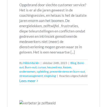
Opgebrand door slechte customer service?
Het is er al die jaren geweest in de
coachingsessies, en helaas is het de laatste
jaren enorm aan het boomen. De
energielekken, zelftwijfel , frustraties,
diepe teleurstellingen en conflicten omdat
gedreven en intrinsiek gemotiveerde
medewerkers niet (meer) de
dienstverlening mogen geven waar ze in
geloven. Het is een neerwaartse [...]
By
Hilde Mariën
|
oktober 24th, 2023
|
Blog
,
Bore-
out
,
Burn-out
,
cursus
,
keuzestress
,
kiezen
,
ondernemen
,
opleiding
,
preventie stress en burn-out
,
voor
stressmanagement
,
zingeving
|
Reacties uitgeschakeld
Opgebrand
Lees meer
door
slechte
customer
elfkennis
service?
is.
rsus