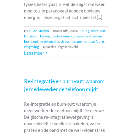
fysiek beter gaat, vreet de angst om weer
moe te zijn paradoxaal genoeg opnieuw
energie. Deze angst uit zich meestal [...]
By
Hilde Mariën
|
maart 8th, 2026
|
Blog
,
Bore-out
,
Burn-out
,
kiezen
,
ondernemen
,
preventie stress en
burn-out
,
re-integratie
,
stressmanagement
,
zelfzorg
,
voor
zingeving
|
Reacties uitgeschakeld
Herstel
Lees meer
na
burn-
out:
Hoe
angst
Re-integratie en burn-out: waarom
voor
je medewerker de telefoon mijdt
vermoeidheid
je
herstel
Re-integratie en burn-out: waarom je
blokkeert
medewerker de telefoon mijdt De nieuwe
Belgische re-integratiewetgeving is
onverbiddelijk: sneller schakelen, vaker
praten en de band met de werkvloer strak