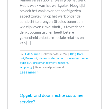
Minder stress door zingeving op het werk
vergroot.
Het is week van het werkgeluk. Hoog tijd
om ook het vaak over het hoofd gezien
aspect zingeving op het werk onder de
aandacht te brengen. Studies tonen aan:
wie zijn leven zinvol vindt , is tevredener,
denkt optimistischer, heeft betere
gezondheid en betere sociale relaties en
kan [...]
By
Hilde Mariën
|
oktober 6th, 2024
|
Blog
,
Bore-
out
,
Burn-out
,
kiezen
,
ondernemen
,
preventie stress en
burn-out
,
stressmanagement
,
zelfzorg
,
voor
zingeving
|
Reacties uitgeschakeld
Wat
Lees meer
zijn
de
voordelen
van
zingeving
Opgebrand door slechte customer
op
service?
het
werk?