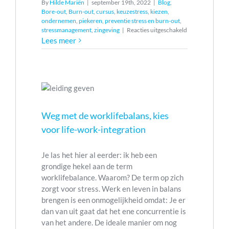
By
Hilde Mariën
|
september 19th, 2022
|
Blog
,
Bore-out
,
Burn-out
,
cursus
,
keuzestress
,
kiezen
,
ondernemen
,
piekeren
,
preventie stress en burn-out
,
voor
stressmanagement
,
zingeving
|
Reacties uitgeschakeld
Quiet
Lees meer
quitting
is
geen
ies voor
remedie
tegen
rsus
burn-
piekeren
out
ut
Weg met de worklifebalans, kies
ing
voor life-work-integration
Je las het hier al eerder: ik heb een
grondige hekel aan de term
worklifebalance. Waarom? De term op zich
zorgt voor stress. Werk en leven in balans
brengen is een onmogelijkheid omdat: Je er
dan van uit gaat dat het ene concurrentie is
van het andere. De ideale manier om nog