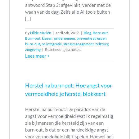
antwoord Stap 3: afgevinkt, verder met de
waan van de dag. Zelfs alle AI tools buiten
[...]
By
Hilde Mariën
|
april 6th, 2026
|
Blog
,
Bore-out
,
Burn-out
,
kiezen
,
ondernemen
,
preventie stress en
burn-out
,
re-integratie
,
stressmanagement
,
zelfzorg
,
voor
zingeving
|
Reacties uitgeschakeld
Waarom
Lees meer
je
persoonlijke
ontwikkeling
meer
nodig
Herstel na burn-out: Hoe angst voor
heeft
vermoeidheid je herstel blokkeert
dan
‘instantsoep’
Herstel na burn-out: De paradox van de
angst voor vermoeidheid Wat ik regelmatig
zie bij mensen die hersteld zijn van een
burn-out, is dat er een hardnekkige angst
voor vermoeidheid blijft spelen. Hoewel het