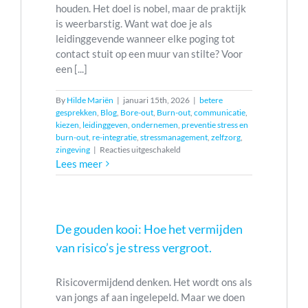
houden. Het doel is nobel, maar de praktijk
is weerbarstig. Want wat doe je als
leidinggevende wanneer elke poging tot
contact stuit op een muur van stilte? Voor
een [...]
By
Hilde Mariën
|
januari 15th, 2026
|
betere
gesprekken
,
Blog
,
Bore-out
,
Burn-out
,
communicatie
,
kiezen
,
leidinggeven
,
ondernemen
,
preventie stress en
burn-out
,
re-integratie
,
stressmanagement
,
zelfzorg
,
voor
zingeving
|
Reacties uitgeschakeld
Re-
Lees meer
integratie
en
burn-
out:
waarom
De gouden kooi: Hoe het vermijden
je
van risico’s je stress vergroot.
medewerker
de
telefoon
Risicovermijdend denken. Het wordt ons als
mijdt
van jongs af aan ingelepeld. Maar we doen