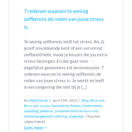
opleiding
urn-out
7 redenen waarom te weinig
ngeving
zelfkennis de reden van jouw stress
is.
Te weinig zelfkennis leidt tot stress. Als jij
jezelf onvoldoende kent of een vervormd
zelfbeeld hebt, maak je keuzes die jou extra
stress bezorgen. En dat gaat over
dagelijkse gewoontes tot levenskeuzes. 7
redenen waarom te weinig zelfkennis de
reden van jouw stress is. Je werkt en leeft
in een omgeving die niet bij je [...]
By
Hilde Mariën
|
april 15th, 2023
|
Blog
,
Bore-out
,
Burn-out
,
cursus
,
keuzestress
,
kiezen
,
ondernemen
,
opleiding
,
piekeren
,
preventie stress en burn-out
,
stressmanagement
,
zelfzorg
,
zingeving
|
Reacties
voor
uitgeschakeld
7
Lees meer
redenen